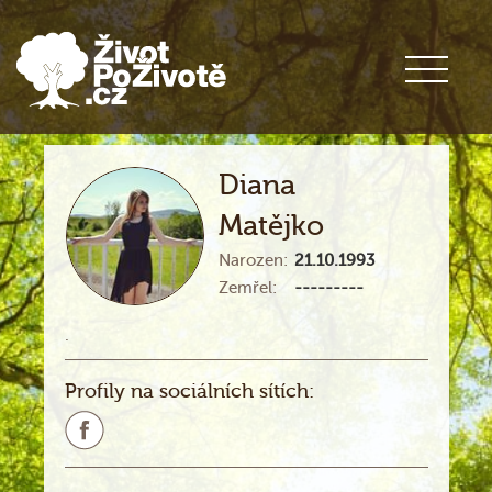
Diana
Matějko
Narozen:
21.10.1993
Zemřel:
---------
.
Profily na sociálních sítích: