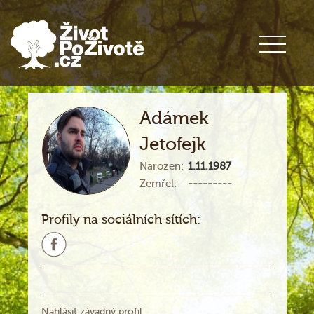
Adámek
Jetofejk
Narozen:
1.11.1987
Zemřel:
---------
Profily na sociálních sítích:
Nahlásit závadný profil