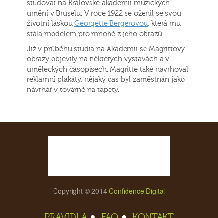
studovat na Královské akademii múzických
umění v Bruselu. V roce 1922 se oženil se svou
životní láskou
Georgette Bergerovou
, která mu
stála modelem pro mnohé z jeho obrazů.
Již v průběhu studia na Akademii se Magrittovy
obrazy objevily na některých výstavách a v
uměleckých časopisech. Magritte také navrhoval
reklamní plakáty, nějaký čas byl zaměstnán jako
návrhář v továrně na tapety.
Copyright © 2014
Confidence Digital
PRAVIDLA
FAQ
KONTAKT