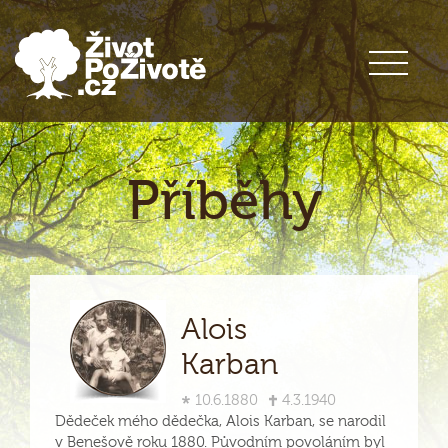
Příběhy
Alois
Karban
10.6.1880
4.3.1940
Dědeček mého dědečka, Alois Karban, se narodil
v Benešově roku 1880. Původním povoláním byl