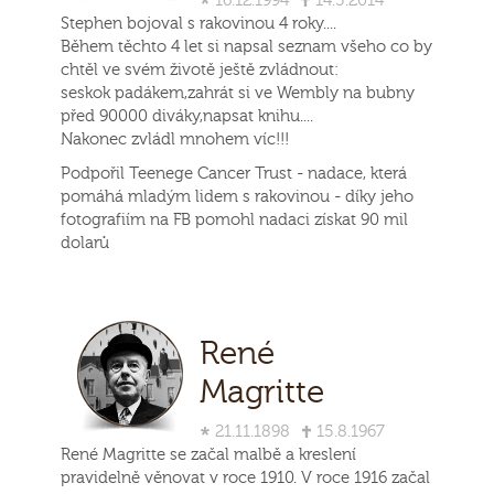
16.12.1994
14.5.2014
Stephen bojoval s rakovinou 4 roky....
Během těchto 4 let si napsal seznam všeho co by
chtěl ve svém životě ještě zvládnout:
seskok padákem,zahrát si ve Wembly na bubny
před 90000 diváky,napsat knihu....
Nakonec zvládl mnohem víc!!!
Podpořil Teenege Cancer Trust - nadace, která
pomáhá mladým lidem s rakovinou - díky jeho
fotografiím na FB pomohl nadaci získat 90 mil
dolarů
René
Magritte
21.11.1898
15.8.1967
René Magritte se začal malbě a kreslení
pravidelně věnovat v roce 1910. V roce 1916 začal