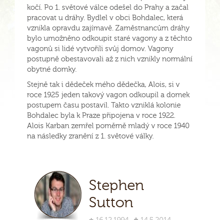
kočí. Po 1. světové válce odešel do Prahy a začal
pracovat u dráhy. Bydlel v obci Bohdalec, která
vznikla opravdu zajímavě. Zaměstnancům dráhy
bylo umožněno odkoupit staré vagony a z těchto
vagonů si lidé vytvořili svůj domov. Vagony
postupně obestavovali až z nich vznikly normální
obytné domky.
Stejně tak i dědeček mého dědečka, Alois, si v
roce 1925 jeden takový vagon odkoupil a domek
postupem času postavil. Takto vzniklá kolonie
Bohdalec byla k Praze připojena v roce 1922.
Alois Karban zemřel poměrně mladý v roce 1940
na následky zranění z 1. světové války.
Stephen
Sutton