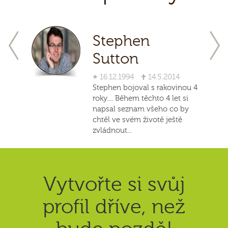
Stephen
Sutton
16.12.1994
14.5.2014
Stephen bojoval s rakovinou 4
roky.... Během těchto 4 let si
ím
napsal seznam všeho co by
chtěl ve svém životě ještě
zvládnout...
Vytvořte si svůj
profil dříve, než