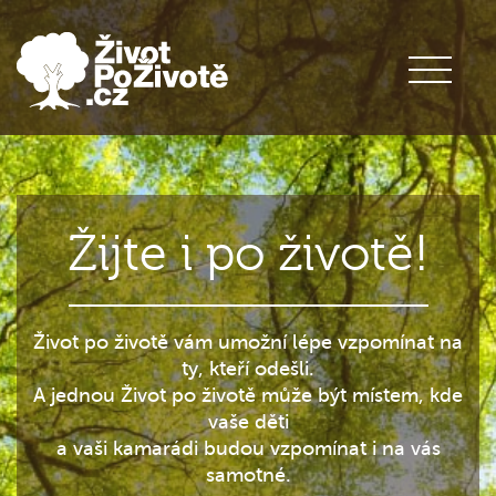
Žijte i po životě!
Život po životě vám umožní lépe vzpomínat na
ty, kteří odešli.
A jednou Život po životě může být místem, kde
vaše děti
a vaši kamarádi budou vzpomínat i na vás
samotné.