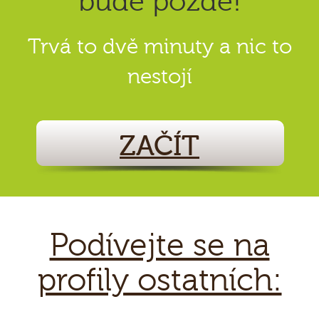
bude pozdě!
Trvá to dvě minuty a nic to
nestojí
ZAČÍT
Podívejte se na
profily ostatních: