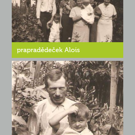
prapradědeček Alois