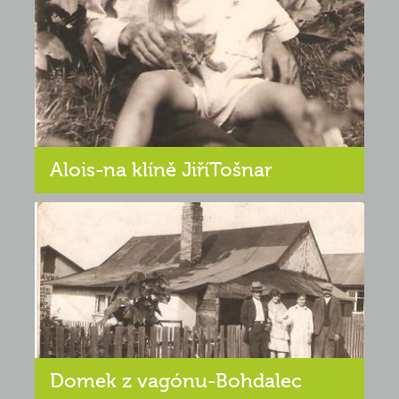
Alois-na klíně JiříTošnar
Domek z vagónu-Bohdalec