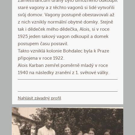
Zaměstnancům dráhy bylo umožněno odkoupit
staré vagony a z těchto vagonů si lidé vytvořili
svůj domov. Vagony postupně obestavovali až
z nich vznikly normální obytné domky. Stejně
tak i dědeček mého dědečka, Alois, si v roce
1925 jeden takový vagon odkoupil a domek
postupem času postavil.
Takto vzniklá kolonie Bohdalec byla k Praze
připojena v roce 1922.
Alois Karban zemřel poměrně mladý v roce
1940 na následky zranění z 1. světové války.
Nahlásit závadný profil