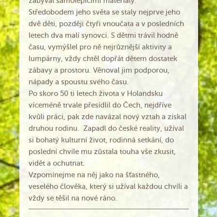
zabýval samolepícími materiály.
Středobodem jeho světa se staly nejprve jeho
dvě děti, později čtyři vnoučata a v posledních
letech dva malí synovci. S dětmi trávil hodně
času, vymýšlel pro ně nejrůznější aktivity a
lumpárny, vždy chtěl dopřát dětem dostatek
zábavy a prostoru. Věnoval jim podporou,
nápady a spoustu svého času.
Po skoro 50 ti letech života v Holandsku
víceméně trvale přesídlil do Čech, nejdříve
kvůli práci, pak zde navázal nový vztah a získal
druhou rodinu. Zapadl do české reality, užíval
si bohatý kulturní život, rodinná setkání, do
poslední chvíle mu zůstala touha vše zkusit,
vidět a ochutnat.
Vzpomínejme na něj jako na šťastného,
veselého člověka, který si užíval každou chvíli a
vždy se těšil na nové ráno.