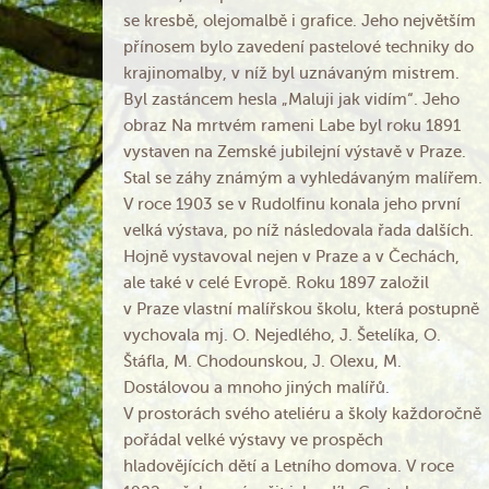
se kresbě, olejomalbě i grafice. Jeho největším
přínosem bylo zavedení pastelové techniky do
krajinomalby, v níž byl uznávaným mistrem.
Byl zastáncem hesla „Maluji jak vidím“. Jeho
obraz Na mrtvém rameni Labe byl roku 1891
vystaven na Zemské jubilejní výstavě v Praze.
Stal se záhy známým a vyhledávaným malířem.
V roce 1903 se v Rudolfinu konala jeho první
velká výstava, po níž následovala řada dalších.
Hojně vystavoval nejen v Praze a v Čechách,
ale také v celé Evropě. Roku 1897 založil
v Praze vlastní malířskou školu, která postupně
vychovala mj. O. Nejedlého, J. Šetelíka, O.
Štáfla, M. Chodounskou, J. Olexu, M.
Dostálovou a mnoho jiných malířů.
V prostorách svého ateliéru a školy každoročně
pořádal velké výstavy ve prospěch
hladovějících dětí a Letního domova. V roce