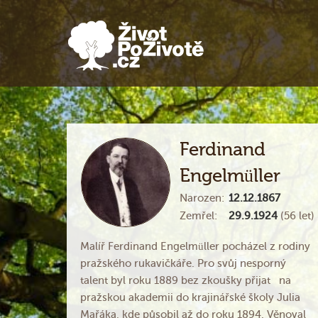
Ferdinand
Engelmüller
Narozen:
12.12.1867
Zemřel:
29.9.1924
(56 let)
Malíř Ferdinand Engelmüller pocházel z rodiny
pražského rukavičkáře. Pro svůj nesporný
talent byl roku 1889 bez zkoušky přijat na
pražskou akademii do krajinářské školy Julia
Mařáka, kde působil až do roku 1894. Věnoval