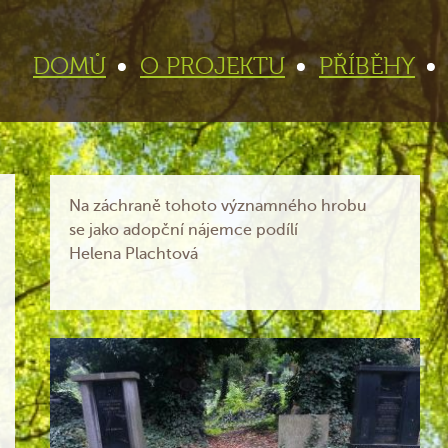
DOMŮ
O PROJEKTU
PŘÍBĚHY
Na záchraně tohoto významného hrobu
se jako adopční nájemce podílí
Helena Plachtová