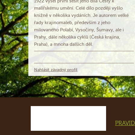
1922 vyšel první sešit jeho díla Cesty k
malířskému umění. Celé dílo později vyšlo
knižně v několika vydáních. Je autorem velké
řady krajinomaleb, především z jeho
milovaného Polabí, Vysočiny, Šumavy, ale i
Prahy, dále několika cyklů (Česká krajina,
Praha), a mnoha dalších děl.
Nahlásit závadný profil
PRAVID