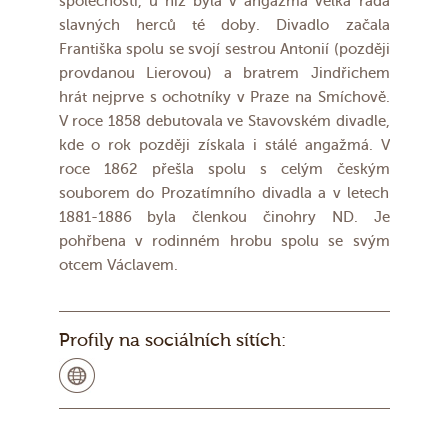
společnosti, u níž byla v angažmá velká řada
slavných herců té doby. Divadlo začala
Františka spolu se svojí sestrou Antonií (později
provdanou Lierovou) a bratrem Jindřichem
hrát nejprve s ochotníky v Praze na Smíchově.
V roce 1858 debutovala ve Stavovském divadle,
kde o rok později získala i stálé angažmá. V
roce 1862 přešla spolu s celým českým
souborem do Prozatímního divadla a v letech
1881-1886 byla členkou činohry ND. Je
pohřbena v rodinném hrobu spolu se svým
otcem Václavem.
Profily na sociálních sítích: