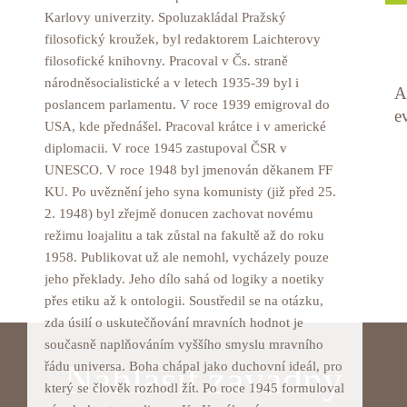
Karlovy univerzity. Spoluzakládal Pražský
filosofický kroužek, byl redaktorem Laichterovy
filosofické knihovny. Pracoval v Čs. straně
národněsocialistické a v letech 1935-39 byl i
A
poslancem parlamentu. V roce 1939 emigroval do
e
USA, kde přednášel. Pracoval krátce i v americké
diplomacii. V roce 1945 zastupoval ČSR v
UNESCO. V roce 1948 byl jmenován děkanem FF
KU. Po uvěznění jeho syna komunisty (již před 25.
2. 1948) byl zřejmě donucen zachovat novému
režimu loajalitu a tak zůstal na fakultě až do roku
1958. Publikovat už ale nemohl, vycházely pouze
jeho překlady. Jeho dílo sahá od logiky a noetiky
přes etiku až k ontologii. Soustředil se na otázku,
zda úsilí o uskutečňování mravních hodnot je
současně naplňováním vyššího smyslu mravního
Nahlásit závadný
řádu universa. Boha chápal jako duchovní ideál, pro
který se člověk rozhodl žít. Po roce 1945 formuloval