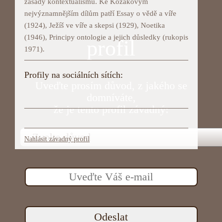
zásady kontextualismu. Ke Kozákovým
nejvýznamnějším dílům patří Essay o vědě a víře
(1924), Ježíš ve víře a skepsi (1929), Noetika
(1946), Principy ontologie a jejich důsledky (rukopis
profil
1971).
Profily na sociálních sítích:
Uveďte prosím důvod, z jakého se
domníváte,
že je tento profil závadný:
Nahlásit závadný profil