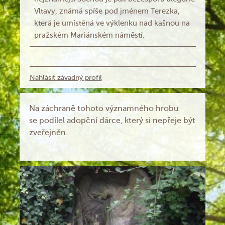
Vltavy, známá spíše pod jménem Terezka,
která je umístěná ve výklenku nad kašnou na
pražském Mariánském náměstí.
Nahlásit závadný profil
Na záchraně tohoto významného hrobu
se podílel adopční dárce, který si nepřeje být
zveřejněn.