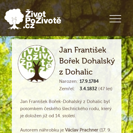
Jan František
Bořek Dohalský
z Dohalic
Narozen:
17.9.1784
Zemřel:
3.4.1832
(47 let)
Jan František Bořek-Dohalský z Dohalic byl
potomkem českého šlechtického rodu, který
je doložen již od 14. století.
Autorem náhrobku je
Václav Prachner
(17. 9.