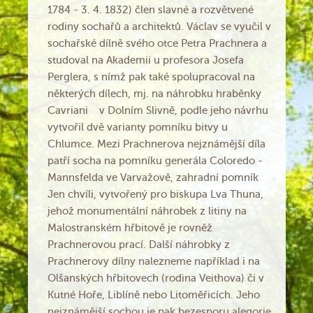
1784 - 3. 4. 1832) člen slavné a rozvětvené
rodiny sochařů a architektů. Václav se vyučil v
sochařské dílně svého otce Petra Prachnera a
studoval na Akademii u profesora Josefa
Perglera, s nímž pak také spolupracoval na
některých dílech, mj. na náhrobku hraběnky
Cavriani v Dolním Slivně, podle jeho návrhu
vytvořil dvě varianty pomníku bitvy u
Chlumce. Mezi Prachnerova nejznámější díla
patří socha na pomníku generála Coloredo -
Mannsfelda ve Varvažově, zahradní pomník
Jen chvíli, vytvořený pro biskupa Lva Thuna,
jehož monumentální náhrobek z litiny na
Malostranském hřbitově je rovněž
Prachnerovou prací. Další náhrobky z
Prachnerovy dílny nalezneme například i na
Olšanských hřbitovech (rodina Veithova) či v
Kutné Hoře, Liblíně nebo Litoměřicích. Jeho
nejznámější sochou je pak bezesporu alegorie