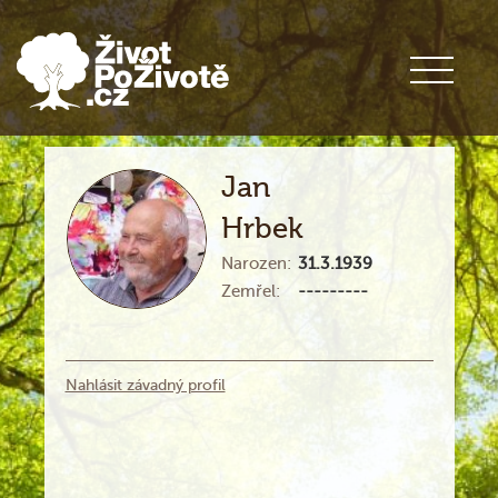
Jan
Hrbek
Narozen:
31.3.1939
Zemřel:
---------
Nahlásit závadný profil