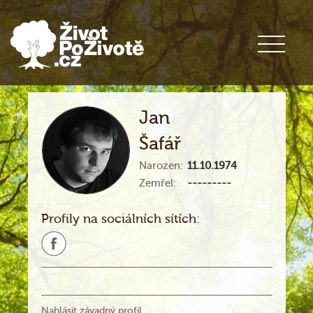
Jan
Šafář
Narozen:
11.10.1974
Zemřel:
---------
Profily na sociálních sítích:
Nahlásit závadný profil