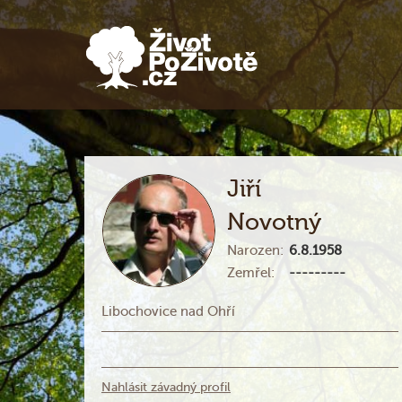
Jiří
Novotný
Narozen:
6.8.1958
Zemřel:
---------
Libochovice nad Ohří
Nahlásit závadný profil