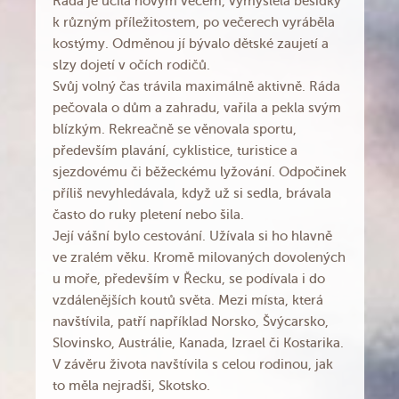
Ráda je učila novým věcem, vymýšlela besídky
k různým příležitostem, po večerech vyráběla
kostýmy. Odměnou jí bývalo dětské zaujetí a
slzy dojetí v očích rodičů.
Svůj volný čas trávila maximálně aktivně. Ráda
pečovala o dům a zahradu, vařila a pekla svým
blízkým. Rekreačně se věnovala sportu,
především plavání, cyklistice, turistice a
sjezdovému či běžeckému lyžování. Odpočinek
příliš nevyhledávala, když už si sedla, brávala
často do ruky pletení nebo šila.
Její vášní bylo cestování. Užívala si ho hlavně
ve zralém věku. Kromě milovaných dovolených
u moře, především v Řecku, se podívala i do
vzdálenějších koutů světa. Mezi místa, která
navštívila, patří například Norsko, Švýcarsko,
Slovinsko, Austrálie, Kanada, Izrael či Kostarika.
V závěru života navštívila s celou rodinou, jak
to měla nejradši, Skotsko.