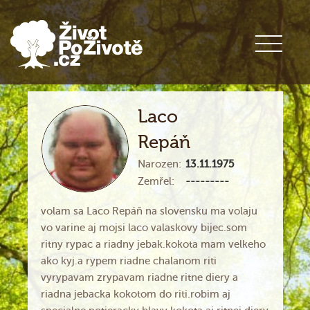
Laco
Repáň
Narozen:
13.11.1975
Zemřel:
---------
volam sa Laco Repáň na slovensku ma volaju
vo varine aj mojsi laco valaskovy bijec.som
ritny rypac a riadny jebak.kokota mam velkeho
ako kyj.a rypem riadne chalanom riti
vyrypavam zrypavam riadne ritne diery a
riadna jebacka kokotom do riti.robim aj