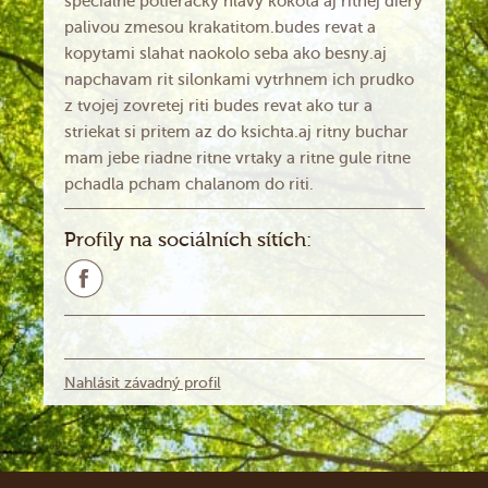
specialne potieracky hlavy kokota aj ritnej diery
palivou zmesou krakatitom.budes revat a
kopytami slahat naokolo seba ako besny.aj
napchavam rit silonkami vytrhnem ich prudko
z tvojej zovretej riti budes revat ako tur a
striekat si pritem az do ksichta.aj ritny buchar
mam jebe riadne ritne vrtaky a ritne gule ritne
pchadla pcham chalanom do riti.
Profily na sociálních sítích:
Nahlásit závadný profil