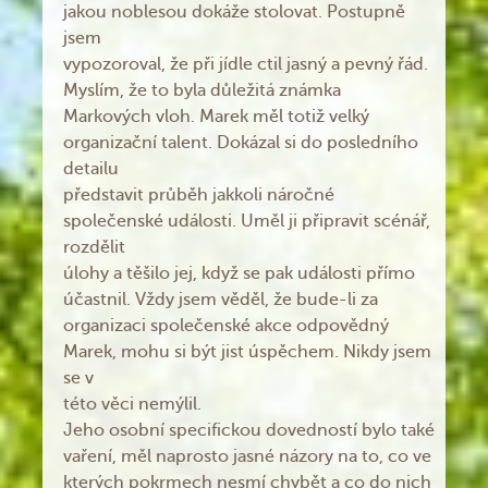
jakou noblesou dokáže stolovat. Postupně
jsem
vypozoroval, že při jídle ctil jasný a pevný řád.
Myslím, že to byla důležitá známka
Markových vloh. Marek měl totiž velký
organizační talent. Dokázal si do posledního
detailu
představit průběh jakkoli náročné
společenské události. Uměl ji připravit scénář,
rozdělit
úlohy a těšilo jej, když se pak události přímo
účastnil. Vždy jsem věděl, že bude-li za
organizaci společenské akce odpovědný
Marek, mohu si být jist úspěchem. Nikdy jsem
se v
této věci nemýlil.
Jeho osobní specifickou dovedností bylo také
vaření, měl naprosto jasné názory na to, co ve
kterých pokrmech nesmí chybět a co do nich