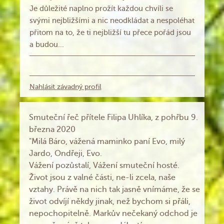
Je důležité naplno prožít každou chvíli se
svými nejbližšími a nic neodkládat a nespoléhat
přitom na to, že ti nejbližší tu přece pořád jsou
a budou...
Nahlásit závadný profil
Smuteční řeč přítele Filipa Uhlíka, z pohřbu 9.
března 2020
"Milá Báro, vážená maminko paní Evo, milý
Jardo, Ondřeji, Evo.
Vážení pozůstalí, Vážení smuteční hosté.
Život jsou z valné části, ne-li zcela, naše
vztahy. Právě na nich tak jasně vnímáme, že se
život odvíjí někdy jinak, než bychom si přáli,
nepochopitelně. Markův nečekaný odchod je