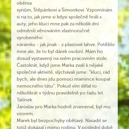
oběma
synům, Štěpánkovi a Šimonkovi. Vzpomínám
si na to, jak jsme si kdysi společně hráli s
auty, jeho kluci mne pak za několik dní
odměnili věnováním vlastnoručně
vyrobeného
náramku - jak jinak - z plastové lahve. Potěšilo
mne ale, že to byl dárek osobní. Mám ho
dosud vystavený na svém pracovním stole.
Častokrát, když jsme Marka zvali k nějaké
společné aktivitě, slýchávali jsme: “kluci, rád
bych, ale dnes jdu pomoci mamince koupat
nemocného tátu”. Pokud vím dělal to
několikrát v týdnu pravidelně po řadu let.
Tatínek
Jaroslav pro Marka hodně znamenal, byl mu
vzorem.
Marek byl bezpochyby obětavý. Nasadit se
totiž dokázal i mimo rodinu. V poslední době