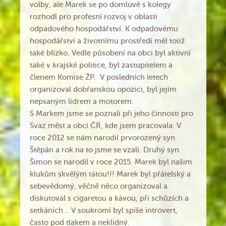
volby, ale Marek se po domluvě s kolegy
rozhodl pro profesní rozvoj v oblasti
odpadového hospodářství. K odpadovému
hospodářství a životnímu prostředí měl totiž
také blízko. Vedle působení na obci byl aktivní
také v krajské politice, byl zastupitelem a
členem Komise ŽP. V posledních letech
organizoval dobřanskou opozici, byl jejím
nepsaným lídrem a motorem.
S Markem jsme se poznali při jeho činnosti pro
Svaz měst a obcí ČR, kde jsem pracovala. V
roce 2012 se nám narodil prvorozený syn
Štěpán a rok na to jsme se vzali. Druhý syn
Šimon se narodil v roce 2015. Marek byl našim
klukům skvělým tátou!!! Marek byl přátelský a
sebevědomý, věčně něco organizoval a
diskutoval s cigaretou a kávou, při schůzích a
setkáních... V soukromí byl spíše introvert,
často pod tlakem a neklidný.