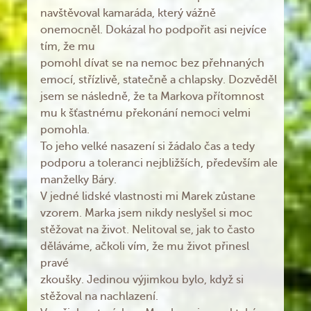
navštěvoval kamaráda, který vážně
onemocněl. Dokázal ho podpořit asi nejvíce
tím, že mu
pomohl dívat se na nemoc bez přehnaných
emocí, střízlivě, statečně a chlapsky. Dozvěděl
jsem se následně, že ta Markova přítomnost
mu k šťastnému překonání nemoci velmi
pomohla.
To jeho velké nasazení si žádalo čas a tedy
podporu a toleranci nejbližších, především ale
manželky Báry.
V jedné lidské vlastnosti mi Marek zůstane
vzorem. Marka jsem nikdy neslyšel si moc
stěžovat na život. Nelitoval se, jak to často
děláváme, ačkoli vím, že mu život přinesl
pravé
zkoušky. Jedinou výjimkou bylo, když si
stěžoval na nachlazení.