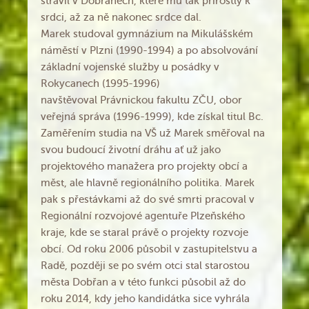
strávil v Dobřanech, které mu tak přirostly k
srdci, až za ně nakonec srdce dal.
Marek studoval gymnázium na Mikulášském
náměstí v Plzni (1990-1994) a po absolvování
základní vojenské služby u posádky v
Rokycanech (1995-1996)
navštěvoval Právnickou fakultu ZČU, obor
veřejná správa (1996-1999), kde získal titul Bc.
Zaměřením studia na VŠ už Marek směřoval na
svou budoucí životní dráhu ať už jako
projektového manažera pro projekty obcí a
měst, ale hlavně regionálního politika. Marek
pak s přestávkami až do své smrti pracoval v
Regionální rozvojové agentuře Plzeňského
kraje, kde se staral právě o projekty rozvoje
obcí. Od roku 2006 působil v zastupitelstvu a
Radě, později se po svém otci stal starostou
města Dobřan a v této funkci působil až do
roku 2014, kdy jeho kandidátka sice vyhrála