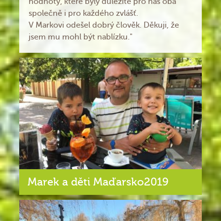
hodnoty, které byly důležité pro nás oba
společně i pro každého zvlášť.
V Markovi odešel dobrý člověk. Děkuji, že
jsem mu mohl být nablízku."
Marek a děti Maďarsko2019