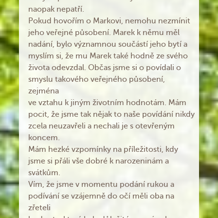
naopak nepatří.
Pokud hovořím o Markovi, nemohu nezmínit
jeho veřejné působení. Marek k němu měl
nadání, bylo významnou součástí jeho bytí a
myslím si, že mu Marek také hodně ze svého
života odevzdal. Občas jsme si o povídali o
smyslu takového veřejného působení,
zejména
ve vztahu k jiným životním hodnotám. Mám
pocit, že jsme tak nějak to naše povídání nikdy
zcela neuzavřeli a nechali je s otevřeným
koncem.
Mám hezké vzpomínky na příležitosti, kdy
jsme si přáli vše dobré k narozeninám a
svátkům.
Vím, že jsme v momentu podání rukou a
podívání se vzájemně do očí měli oba na
zřeteli