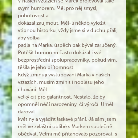
V našich vztazích se Marek projevoval také
svým humorem. Měl pro něj smysl,
pohotovost a
dokázal zaujmout. Měl-li někdo vyložit
vtipnou historku, vždy jsme si v duchu přáli,
aby volba
padla na Marka, úspěch pak býval zaručený.
Potěšit humorem často dokázal i své
bezprostřední spolupracovníky, pokud vím,
těšila je jeho přítomnost.
Když zmiňuji vystupování Marka v našich
vztazích, musím zmínit i noblesu jeho
chování. Měl
velký cit pro galantnost. Nestalo, že by
opomněl něčí narozeniny, či výročí. Uměl
darovat
květiny a vyjádřit laskavé přání. Já sám jsem
měl ve zvláštní oblibě s Markem společně
obědvat. Velmi mě přitahovalo pozorovat, s