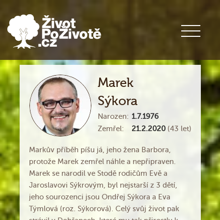
Marek
Sýkora
Narozen:
1.7.1976
Zemřel:
21.2.2020
(43 let)
Markův příběh píšu já, jeho žena Barbora,
protože Marek zemřel náhle a nepřipraven.
Marek se narodil ve Stodě rodičům Evě a
Jaroslavovi Sýkrovým, byl nejstarší z 3 dětí,
jeho sourozenci jsou Ondřej Sýkora a Eva
Týmlová (roz. Sýkorová). Celý svůj život pak