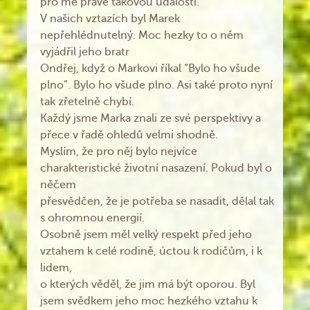
pro mě právě takovou událostí.
V našich vztazích byl Marek
nepřehlédnutelný. Moc hezky to o něm
vyjádřil jeho bratr
Ondřej, když o Markovi říkal “Bylo ho všude
plno”. Bylo ho všude plno. Asi také proto nyní
tak zřetelně chybí.
Každý jsme Marka znali ze své perspektivy a
přece v řadě ohledů velmi shodně.
Myslím, že pro něj bylo nejvíce
charakteristické životní nasazení. Pokud byl o
něčem
přesvědčen, že je potřeba se nasadit, dělal tak
s ohromnou energií.
Osobně jsem měl velký respekt před jeho
vztahem k celé rodině, úctou k rodičům, i k
lidem,
o kterých věděl, že jim má být oporou. Byl
jsem svědkem jeho moc hezkého vztahu k