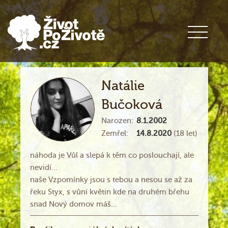
Natálie
Bučoková
Narozen:
8.1.2002
Zemřel:
14.8.2020
(18 let)
náhoda je Vůl a slepá k těm co poslouchají, ale
nevidí...
naše Vzpomínky jsou s tebou a nesou se až za
řeku Styx, s vůní květin kde na druhém břehu
snad Nový domov máš...