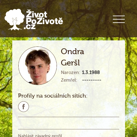
Ondra
Geršl
Narozen:
1.3.1988
Zemřel:
---------
Profily na sociálních sítích:
Nahlásit závadný profil