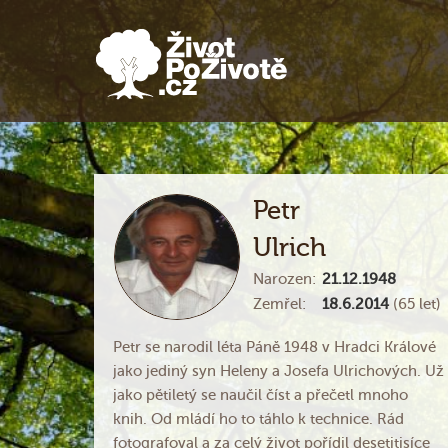
Petr
Ulrich
Narozen:
21.12.1948
Zemřel:
18.6.2014
(65 let)
Petr se narodil léta Páně 1948 v Hradci Králové
jako jediný syn Heleny a Josefa Ulrichových. Už
jako pětiletý se naučil číst a přečetl mnoho
knih. Od mládí ho to táhlo k technice. Rád
fotografoval a za celý život pořídil desetitisíce