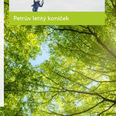
Petrův letitý koníček