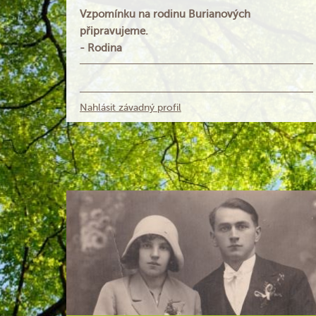
Vzpomínku na rodinu Burianových
připravujeme.
- Rodina
Nahlásit závadný profil