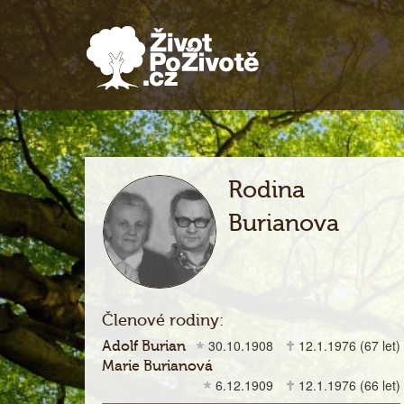
Rodina
Burianova
Členové rodiny:
30.10.1908
12.1.1976
(67 let)
Adolf Burian
Marie Burianová
6.12.1909
12.1.1976
(66 let)