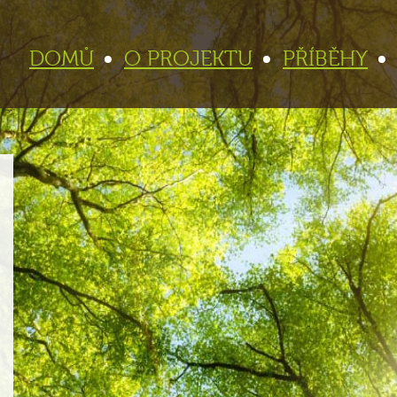
DOMŮ
O PROJEKTU
PŘÍBĚHY