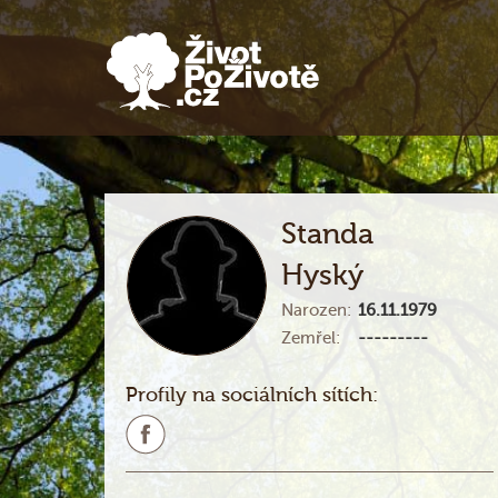
Standa
Hyský
Narozen:
16.11.1979
Zemřel:
---------
Profily na sociálních sítích: