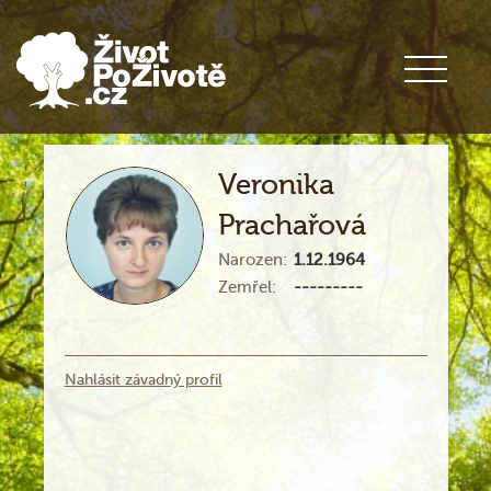
Veronika
Prachařová
Narozen:
1.12.1964
Zemřel:
---------
Nahlásit závadný profil