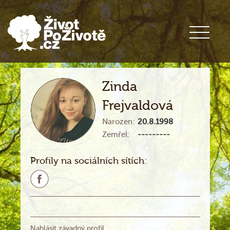
Zinda
Frejvaldová
Narozen:
20.8.1998
Zemřel:
---------
Profily na sociálních sítích:
Nahlásit závadný profil